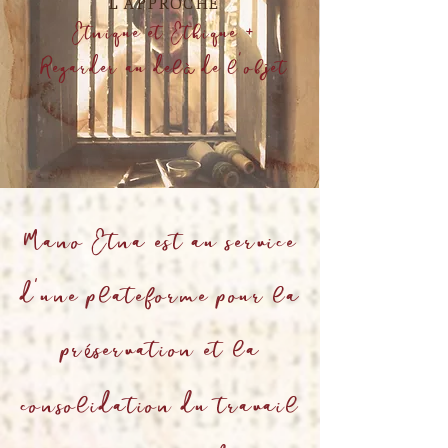
L'APPROCHE
Etnique et Ethique +
Regarder au del
de l'objet
à
Mano Etna est au service
d'une plateforme pour la
pr
servation et la
é
consolidation du travail