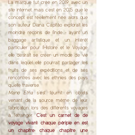
La marque fut créé en 2019 avec un
site internet, mais c’est en 2015 que le
concept est réellement née, alors que
son auteur Diana Capitão explorait les
moindre recoins de l’Inde -
ayant un
baggage artistique et un intérêt
particulier pour l’Histoire et le Voyage,
elle désirait se créer un mode de vie
dans lequel elle pourrait partager les
fruits de ses expéditions et de ses
rencontres avec les ethnies des pays
qu’elle traverse.
Mano Etna
s’est fournit en objets
venant de la source même de leur
fabrication, lors des différents voyages
à l’étranger.
C’est un carnet de de
voyage vivant: chaque périple en est
un chapitre; chaque chapitre une