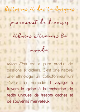
histoires et des techniques
provenant de diverses
ethnies
travers le
à
monde.
Mano Etna
est le pure produit de
passions et d’idées. C’est une histoire,
une ethnologie, un collectionneur, un
rêveur, un nomade;
il voyage à
travers le globe à la recherche de
récits uniques, de trésors cachés et
de souvenirs merveilleux.