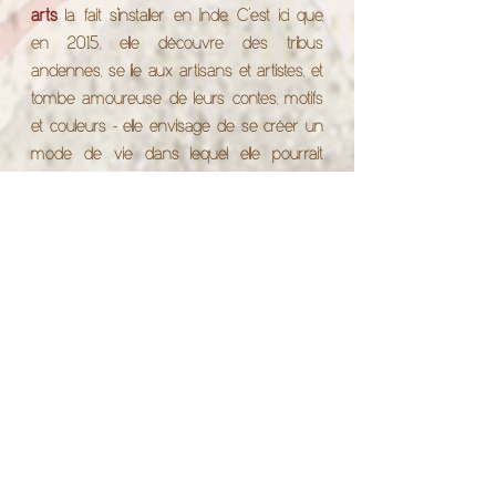
arts
la fait s'installer en Inde. C'est ici que,
en 2015, elle découvre des tribus
anciennes, se lie aux artisans et artistes, et
tombe amoureuse de leurs contes, motifs
et couleurs - elle envisage de se créer un
mode de vie dans lequel elle pourrait
partager ses
voyages et les récits de ses
rencontres: l’ébauche de
Mano Etna
est
!
ainsi née
Maintenant, de retour en Europe, excepté
ses voyages à travers le monde à la
recherche de nouvelles inspirations, de
groupes ethniques et d’artisanat pour
Mano Etna
, Diana est impliqué dans
l’architecture, le design, la direction artistique,
la durabilité, le yoga et des projets de bien
être.