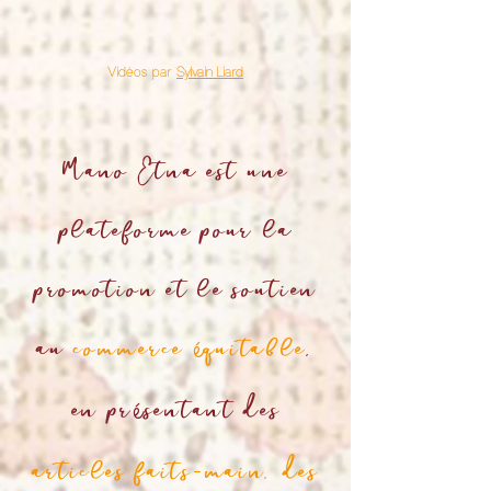
Vidéos par
Sylvain Liard
Mano Etna est une
plateforme pour la
promotion et le soutien
au
commerce
quitable
,
é
en pr
sentant des
é
articles faits-main, des