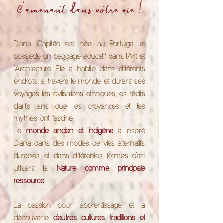
l'amenant dans votre vie !
Diana Capitão est née au Portugal et
possède un baggage éducatif dans l’Art et
l’Architecture. Elle a habité dans différents
endroits à travers le monde et durant ses
voyages les civilisations ethniques, les récits
d’arts ainsi que les croyances et les
mythes l’ont fasciné.
Le
monde ancien et indigène
a inspiré
Diana dans des modes de vies alternatifs,
durables, et dans différentes formes d’art
utilisant la
Nature comme principale
ressource
.
La passion pour l’apprentissage et la
découverte
d’autres cultures, traditions et