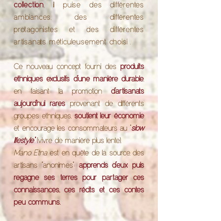
collection
, il puise des différentes
ambiances, des différentes
protagonistes et des différentes
artisanats méticuleusement choisi .
Ce nouveau concept fourni des
produits
ethniques exclusifs d’une manière durable
,
en faisant la promotion
d’artisanats
aujourd’hui rares
provenant de différents
groupes ethniques,
soutient leur économie
et encourage les consommateurs au "
slow
lifestyle"
(
vivre de manière plus lente).
Mano Etna
est en quête de la source, des
artisans "anonimes";
apprends d’eux puis
regagne ses terres pour partager ces
connaissances, ces récits et ces contes
peu communs.