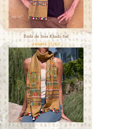
Étole de Soie Khadi-Suf
Prix original
Prix promotionnel
110,00 €
55,00 €