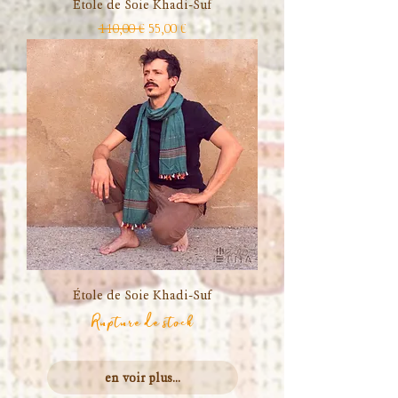
Étole de Soie Khadi-Suf
Prix original
Prix promotionnel
110,00 €
55,00 €
Étole de Soie Khadi-Suf
Rupture de stock
en voir plus...