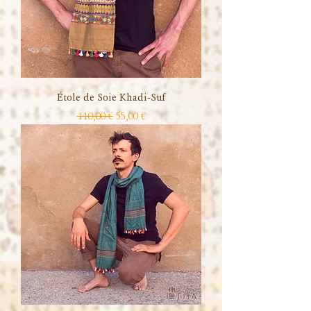
Étole de Soie Khadi-Suf
Prix original
Prix promotionnel
110,00 €
55,00 €