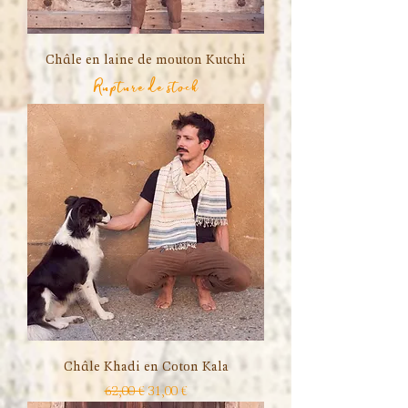
Châle en laine de mouton Kutchi
Rupture de stock
Châle Khadi en Coton Kala
Prix original
Prix promotionnel
62,00 €
31,00 €