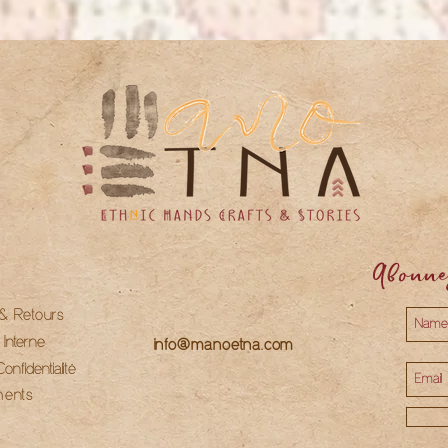
Abonne
 & Retours
e Interne
info@manoetna.com
onfidentialité
ments