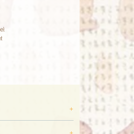
e),
nt
s
ont
print
(inspiration)