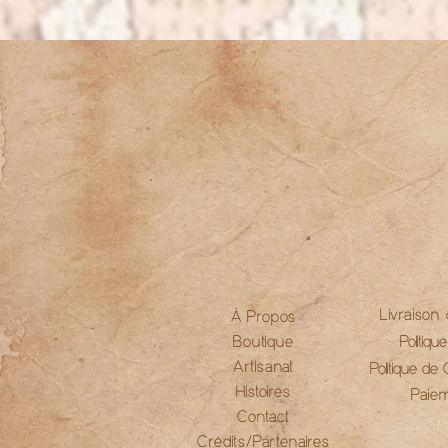
Livraison
À Propos
Boutique
Politiqu
Artisanat
Politique de C
Histoires
Paie
Contact
Crédits/Partenaires