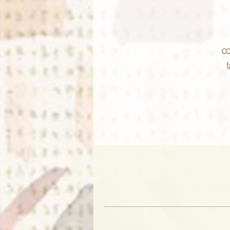
co
f
Le
TECHNIQUE AR