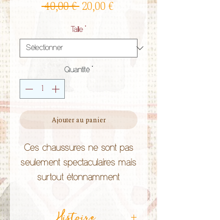
Prix
Prix
 40,00 € 
20,00 €
original
promotionnel
Taille
*
Quantité
*
Ajouter au panier
Ces chaussures ne sont pas
seulement spectaculaires mais
surtout étonnamment
comfortables! Elles ont été
conçu à la main au Rajasthan
Histoire