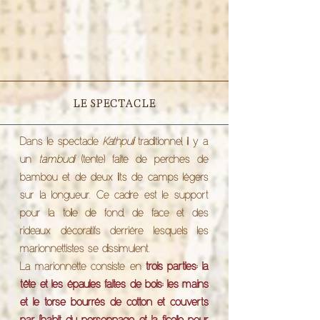
LE SPECTACLE
Dans le spectacle
Kathpuli
traditionnel, il y a
un
tambudi
(tente) faite de perches de
bambou et de deux lits de camps légers
sur la longueur. Ce cadre est le support
pour la toile de fond, de face et des
rideaux décoratifs derrière lesquels les
marionnettistes se dissimulent.
La marionnette consiste en
trois parties: la
tête et les épaules faites de bois; les mains
et le torse bourrés de cotton et couverts