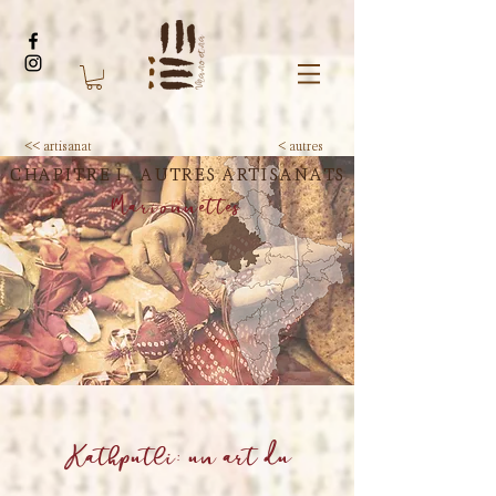
<< artisanat
< autres
CHAPITRE I . AUTRES ARTISANATS
Marionnettes
Kathputli: un art du