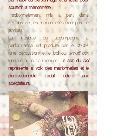
par l’habit du personnage, et la ficelle pour
soutenir la marionnette.
Traditionnellement, mis à part dans
certains cas, les marionnettes n’ont pas de
jambes.
La musique qui accompagne la
performance est produite par le
dholak
(une percussion) et le boli ou
shrutti box
(similaire à un harmonium).
Le son du
boli
représente la voix des marionnettes et le
percussionniste traduit celle-ci aux
spectateurs.