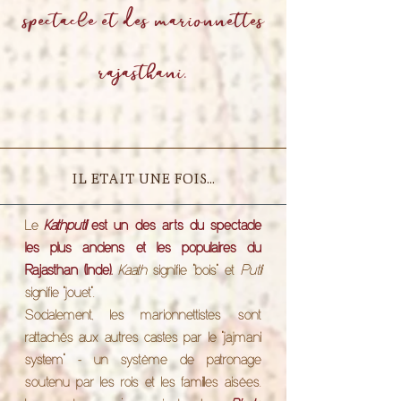
spectacle et des marionnettes
rajasthani.
IL ETAIT UNE FOIS...
Le
Kathputli
est un des arts du spectacle
les plus anciens et les populaires du
Rajasthan (Inde).
Kaath
signifie "bois" et
Putli
signifie "jouet".
Socialement, les marionnettistes sont
rattachés aux autres castes par le "jajmani
system" - un système de patronage
soutenu par les rois et les familles aisées.