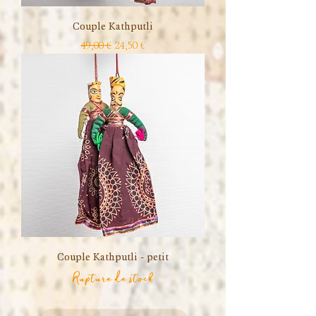
Couple Kathputli
Prix original
Prix promotionnel
49,00 €
24,50 €
Couple Kathputli - petit
Rupture de stock