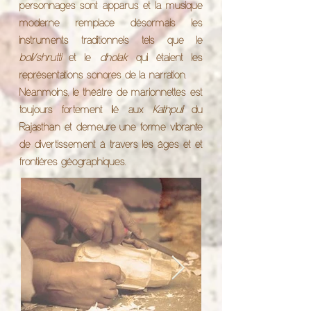
personnages sont apparus et la musique
moderne remplace désormais les
instruments traditionnels tels que le
boli/shrutti
et le
dholak
qui étaient les
représentations sonores de la narration.
Néanmoins, le théâtre de marionnettes est
toujours fortement lié aux
Kathpuli
du
Rajasthan et demeure une forme vibrante
de divertissement à travers les âges et et
frontières géographiques.