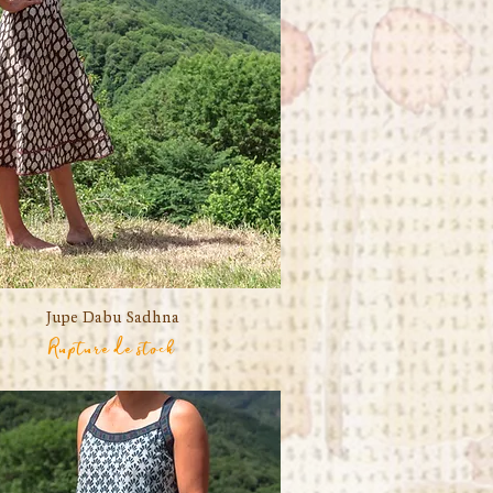
Jupe Dabu Sadhna
Aperçu rapide
Rupture de stock