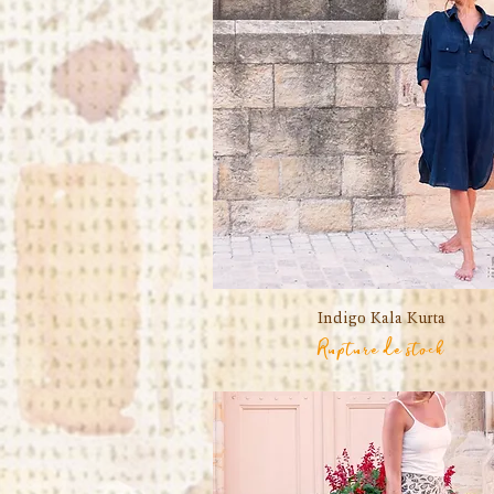
Indigo Kala Kurta
Aperçu rapide
Rupture de stock