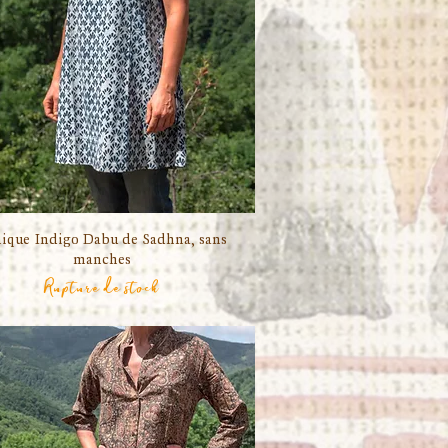
ique Indigo Dabu de Sadhna, sans
Aperçu rapide
manches
Rupture de stock