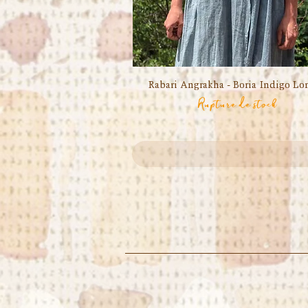
Rabari Angrakha - Boria Indigo Lo
Aperçu rapide
Rupture de stock