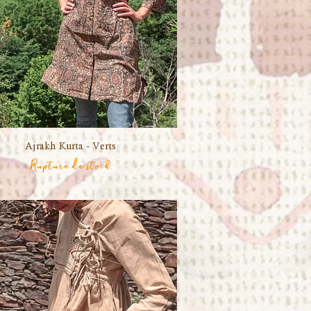
Ajrakh Kurta - Verts
Aperçu rapide
Rupture de stock