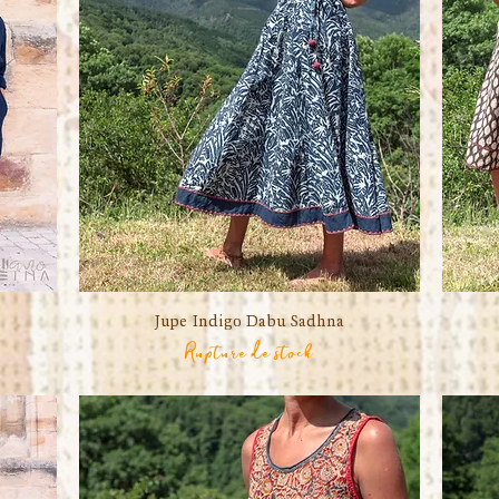
Jupe Indigo Dabu Sadhna
Aperçu rapide
Rupture de stock