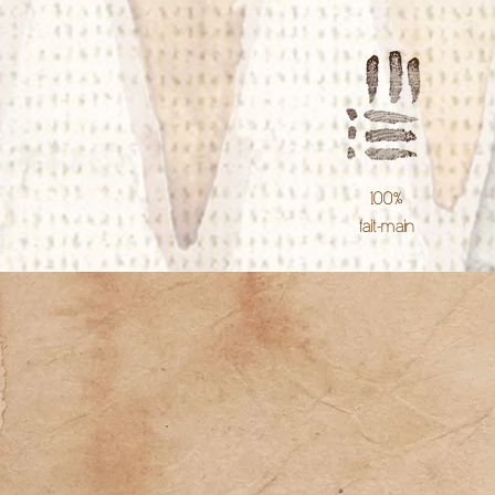
100%
fait-main