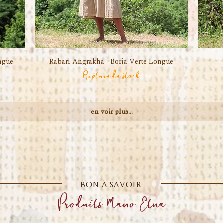
ngue
Rabari Angrakha - Boria Verte Longue
Aperçu rapide
Rupture de stock
en voir plus...
BON À SAVOIR
Produits Mano Etna