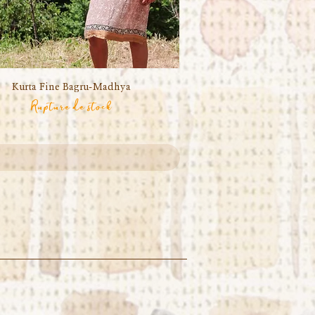
Kurta Fine Bagru-Madhya
Aperçu rapide
Rupture de stock